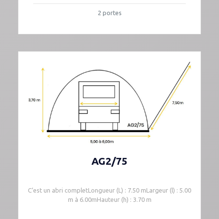
2 portes
AG2/75
C’est un abri completLongueur (L) : 7.50 mLargeur (l) : 5.00
m à 6.00mHauteur (h) : 3.70 m