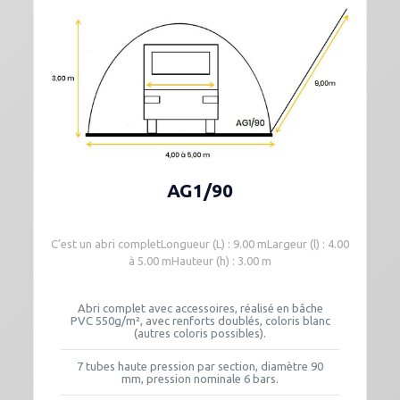
AG1/90
C’est un abri completLongueur (L) : 9.00 mLargeur (l) : 4.00
à 5.00 mHauteur (h) : 3.00 m
Abri complet avec accessoires, réalisé en bâche
PVC 550g/m², avec renforts doublés, coloris blanc
(autres coloris possibles).
7 tubes haute pression par section, diamètre 90
mm, pression nominale 6 bars.